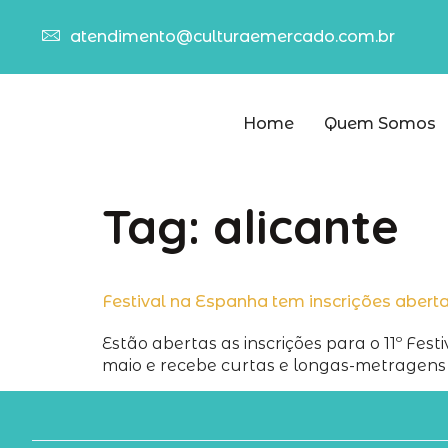
atendimento@culturaemercado.com.br
Home
Quem Somos
Tag:
alicante
Festival na Espanha tem inscrições abert
Estão abertas as inscrições para o 11º Fes
maio e recebe curtas e longas-metragens a