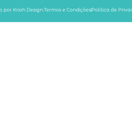
 por Krioh Design.
Termos e Condições
Política de Priv