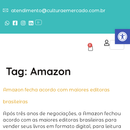
atendimento@culturaemercado.com.br
Abrir
0
Tag:
Amazon
Amazon fecha acordo com maiores editoras
brasileiras
Após três anos de negociações, a Amazon fechou
acordo com as maiores editoras brasileiras para
vender seus livros em formato digital, para leitura