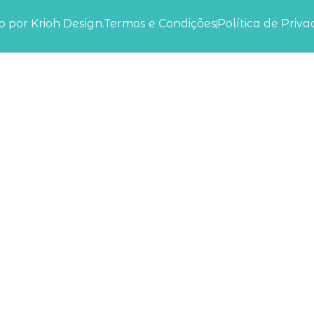
 por Krioh Design.
Termos e Condições
Política de Priv