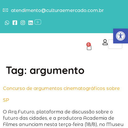
atendimento@culturaemercado.com.br
Abrir
0
Tag:
argumento
Concurso de argumentos cinematográficos sobre
SP
O Arq.Futuro, plataforma de discussão sobre o
futuro das cidades, e a produtora Academia de
Filmes anunciam nesta terça-feira (18/8), no Museu