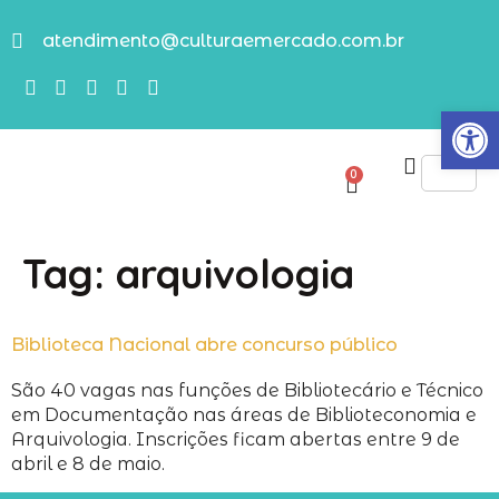
atendimento@culturaemercado.com.br
Abrir
0
Tag:
arquivologia
Biblioteca Nacional abre concurso público
São 40 vagas nas funções de Bibliotecário e Técnico
em Documentação nas áreas de Biblioteconomia e
Arquivologia. Inscrições ficam abertas entre 9 de
abril e 8 de maio.