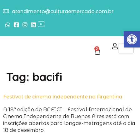
atendimento@culturaemercado.com.br
Abrir
0
Tag:
bacifi
Festival de cinema independente na Argentina
A 18ª edição do BAFICI – Festival Internacional de
Cinema Independente de Buenos Aires está com
inscrições abertas para longas-metragens até o dia
18 de dezembro.