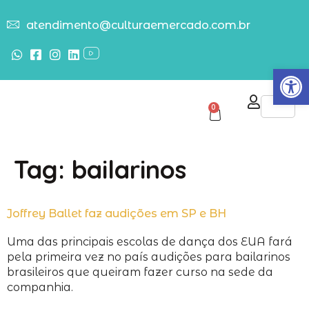
atendimento@culturaemercado.com.br
Abrir
0
Tag:
bailarinos
Joffrey Ballet faz audições em SP e BH
Uma das principais escolas de dança dos EUA fará
pela primeira vez no país audições para bailarinos
brasileiros que queiram fazer curso na sede da
companhia.