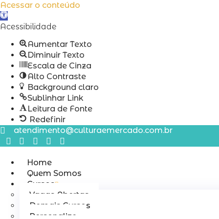
Acessar o conteúdo
Abrir
a
Acessibilidade
barra
Aumentar Texto
de
Diminuir Texto
ferramentas
Escala de Cinza
Alto Contraste
Background claro
Sublinhar Link
Leitura de Fonte
Redefinir
Ir
atendimento@culturaemercado.com.br
para
o
conteúdo
Home
Quem Somos
Cursos
Vagas Abertas
Demais Cursos
Personalize