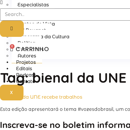
Especialistas
Notícias
Todas as Notícias
Pontos de Vista
Lei Rouanet
Panorama da Cultura
Política
0
CARRINHO
Entrevistas
Autores
Projetos
Editais
Tag:
bienal da UNE
Podcast
Contato
X
9ª Bienal da UNE recebe trabalhos
Esta edição apresentará o tema #vozesdobrasil, um con
Inscreva-se no boletim inform