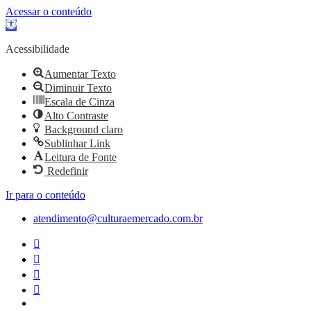
Acessar o conteúdo
Abrir
a
barra
Acessibilidade
de
ferramentas
Aumentar Texto
Diminuir Texto
Escala de Cinza
Alto Contraste
Background claro
Sublinhar Link
Leitura de Fonte
Redefinir
Ir para o conteúdo
atendimento@culturaemercado.com.br