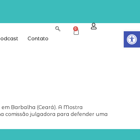
0
Abrir
odcast
Contato
o em Barbalha (Ceará). A Mostra
 uma comissão julgadora para defender uma