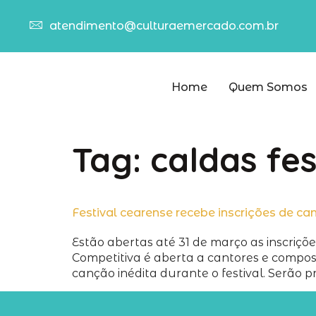
atendimento@culturaemercado.com.br
Home
Quem Somos
Tag:
caldas fes
Festival cearense recebe inscrições de ca
Estão abertas até 31 de março as inscriç
Competitiva é aberta a cantores e compos
canção inédita durante o festival. Serão p