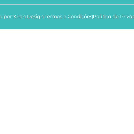
 por Krioh Design.
Termos e Condições
Política de Priv