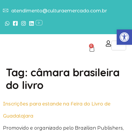
atendimento@culturaemercado.com.br
Abrir
0
Tag:
câmara brasileira
do livro
Inscrições para estande na Feira do Livro de
Guadalajara
Promovido e organizado pelo Brazilian Publishers,