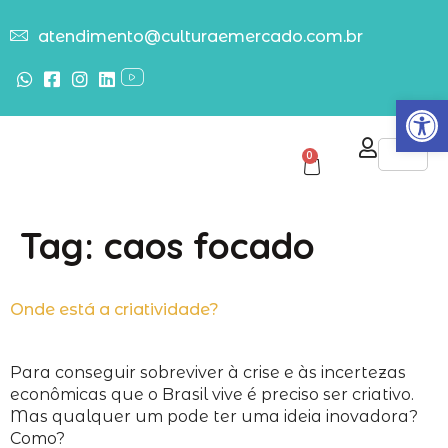
atendimento@culturaemercado.com.br
Abrir
0
Tag:
caos focado
Onde está a criatividade?
Para conseguir sobreviver à crise e às incertezas
econômicas que o Brasil vive é preciso ser criativo.
Mas qualquer um pode ter uma ideia inovadora?
Como?