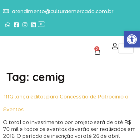
atendimento@culturaemercado.com.br
Abrir
0
Tag:
cemig
MG lança edital para Concessão de Patrocínio a
Eventos
O total do investimento por projeto será de até R$
70 mil e todos os eventos deverão ser realizados em
2016. O período de inscrição vai até 26 de abril.