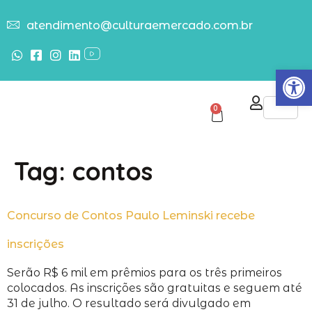
atendimento@culturaemercado.com.br
Abrir
0
Tag:
contos
Concurso de Contos Paulo Leminski recebe
inscrições
Serão R$ 6 mil em prêmios para os três primeiros
colocados. As inscrições são gratuitas e seguem até
31 de julho. O resultado será divulgado em