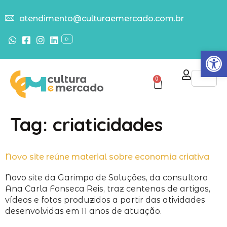
atendimento@culturaemercado.com.br
Abrir
0
Tag:
criaticidades
Novo site reúne material sobre economia criativa
Novo site da Garimpo de Soluções, da consultora
Ana Carla Fonseca Reis, traz centenas de artigos,
vídeos e fotos produzidos a partir das atividades
desenvolvidas em 11 anos de atuação.