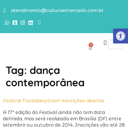
atendimento@culturaemercado.com.br
Abrir
0
Tag:
dança
contemporânea
Festival Novadança tem inscrições abertas
A 17ª edição do Festival ainda não tem data
definida, mas será realizada em Brasília (DF) entre
setembro ou outubro de 2014. Inscrições vão até 28