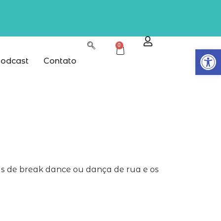
0
Abrir
odcast
Contato
tas de break dance ou dança de rua e os