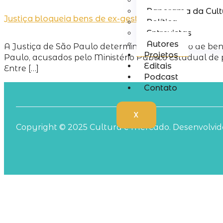
Lei Rouanet
Panorama da Cult
Justiça bloqueia bens de ex-gestores do MIS e Muse
Política
Entrevistas
Autores
A Justiça de São Paulo determinou o bloqueio de b
Projetos
Paulo, acusados pelo Ministério Público Estadual de
Editais
Entre […]
Podcast
Contato
X
Copyright © 2025 Cultura e Mercado. Desenvolvido