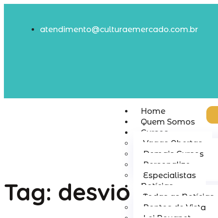
atendimento@culturaemercado.com.br
Home
Quem Somos
Cursos
Vagas Abertas
Demais Cursos
Personalize
Especialistas
Tag:
desvio
Notícias
Todas as Notícias
Pontos de Vista