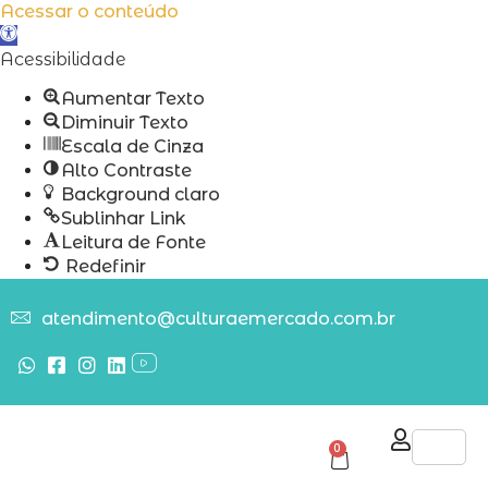
Acessar o conteúdo
Abrir
a
Acessibilidade
barra
Aumentar Texto
de
Diminuir Texto
ferramentas
Escala de Cinza
Alto Contraste
Background claro
Sublinhar Link
Leitura de Fonte
Redefinir
atendimento@culturaemercado.com.br
0