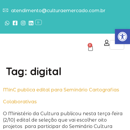
atendimento@culturaemercado.com.br
Abrir
0
Tag:
digital
MinC publica edital para Seminário Cartografias
Colaborativas
O Ministério da Cultura publicou nesta terça-feira
(2/10) edital de seleção que vai escolher oito
projetos para participar do Seminário Cultura