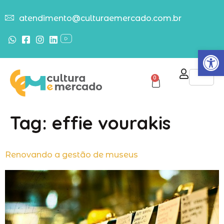
atendimento@culturaemercado.com.br
Abrir
0
Tag:
effie vourakis
Renovando a gestão de museus