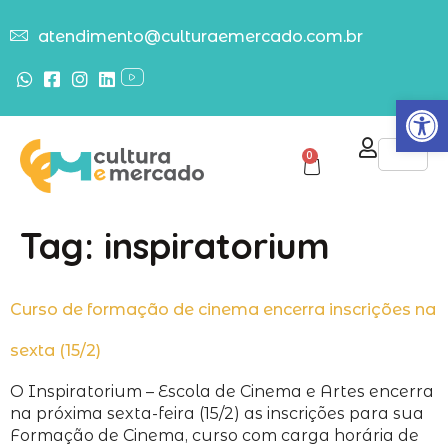
atendimento@culturaemercado.com.br
Abrir
0
Tag:
inspiratorium
Curso de formação de cinema encerra inscrições na
sexta (15/2)
O Inspiratorium – Escola de Cinema e Artes encerra
na próxima sexta-feira (15/2) as inscrições para sua
Formação de Cinema, curso com carga horária de