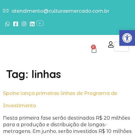
atendimento@culturaemercado.com.br
Abrir
0
Tag:
linhas
Spcine lança primeiras linhas de Programa de
Investimento
Nesta primeira fase serão destinados R$ 20 milhões
para a produção e distribuição de longas-
metragens. Em junho, serão investidos R$ 10 milhões