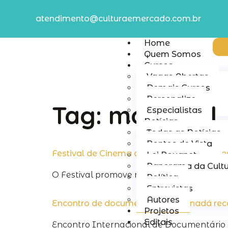
atendimento@culturaemercado.com.br
Home
Quem Somos
Cursos
Vagas Abertas
Demais Cursos
Personalize
Tag:
montreal
Especialistas
Notícias
Todas as Notícias
Pontos de Vista
Festival de Cinema de Montreal recebe in
Lei Rouanet
Panorama da Cult
O Festival promove mostras competitivas 
Política
Entrevistas
Autores
Encontro de documentário no Canadá rec
Projetos
Editais
Encontro Internacional de Documentário 