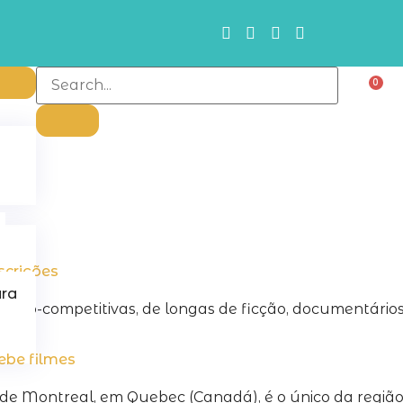
0
scrições
ura
e não-competitivas, de longas de ficção, documentário
ebe filmes
de Montreal, em Quebec (Canadá), é o único da região