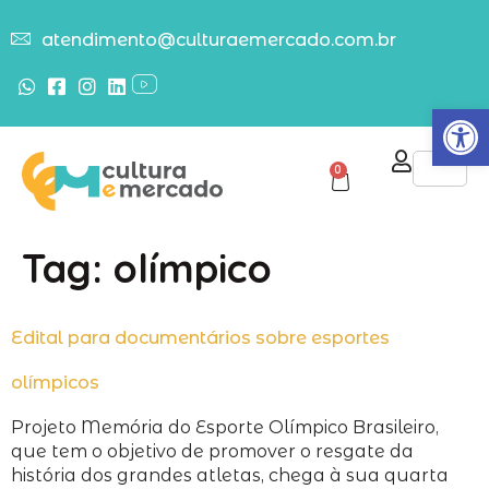
atendimento@culturaemercado.com.br
Abrir
0
Tag:
olímpico
Edital para documentários sobre esportes
olímpicos
Projeto Memória do Esporte Olímpico Brasileiro,
que tem o objetivo de promover o resgate da
história dos grandes atletas, chega à sua quarta