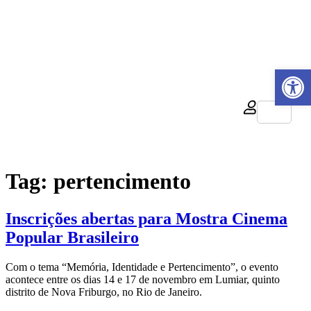
atendimento@culturaemercado.com.br
Abrir a
R$
0,00
0
Tag:
pertencimento
Inscrições abertas para Mostra Cinema
Popular Brasileiro
Com o tema “Memória, Identidade e Pertencimento”, o evento
acontece entre os dias 14 e 17 de novembro em Lumiar, quinto
distrito de Nova Friburgo, no Rio de Janeiro.