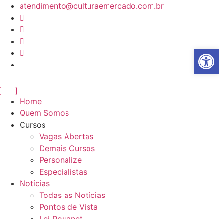
Ir
atendimento@culturaemercado.com.br
para
o
conteúdo
Abrir 
Home
Quem Somos
Cursos
Vagas Abertas
Demais Cursos
Personalize
Especialistas
Notícias
Todas as Notícias
Pontos de Vista
Lei Rouanet