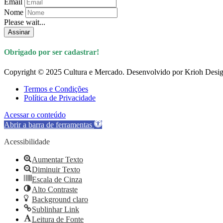
Email
Nome
Please wait...
Assinar
Obrigado por ser cadastrar!
Copyright © 2025 Cultura e Mercado. Desenvolvido por Krioh Desig
Termos e Condições
Política de Privacidade
Acessar o conteúdo
Abrir a barra de ferramentas
Acessibilidade
Aumentar Texto
Diminuir Texto
Escala de Cinza
Alto Contraste
Background claro
Sublinhar Link
Leitura de Fonte