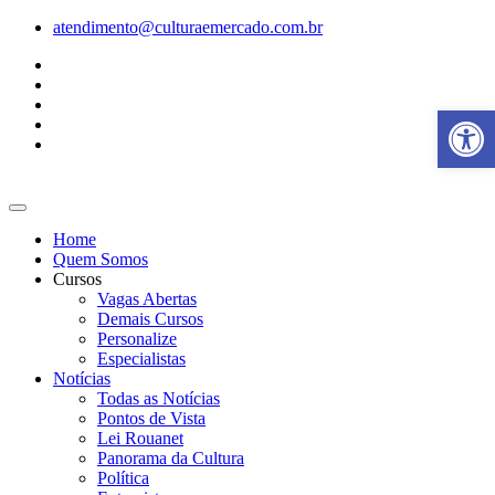
Ir
atendimento@culturaemercado.com.br
para
o
conteúdo
Abrir a
Home
Quem Somos
Cursos
Vagas Abertas
Demais Cursos
Personalize
Especialistas
Notícias
Todas as Notícias
Pontos de Vista
Lei Rouanet
Panorama da Cultura
Política