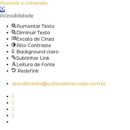
Acessar o conteúdo
Abrir
a
Acessibilidade
barra
Aumentar Texto
de
Diminuir Texto
ferramentas
Escala de Cinza
Alto Contraste
Background claro
Sublinhar Link
Leitura de Fonte
Redefinir
atendimento@culturaemercado.com.br