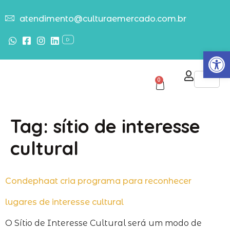
atendimento@culturaemercado.com.br
Abrir
0
Tag:
sítio de interesse
cultural
Condephaat cria programa para reconhecer
lugares de interesse cultural
O Sítio de Interesse Cultural será um modo de