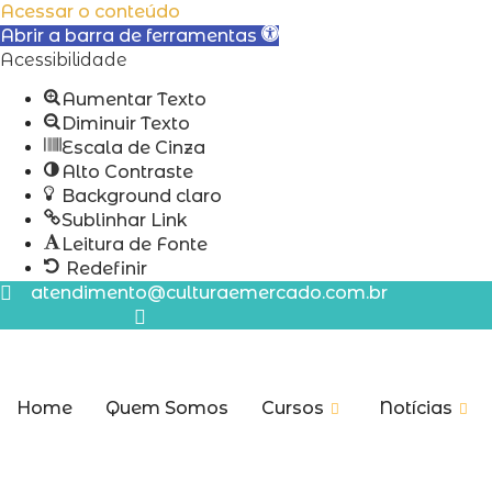
Acessar o conteúdo
Abrir a barra de ferramentas
Acessibilidade
Aumentar Texto
Diminuir Texto
Escala de Cinza
Alto Contraste
Background claro
Sublinhar Link
Leitura de Fonte
Redefinir
Ir
atendimento@culturaemercado.com.br
para
o
conteúdo
Home
Quem Somos
Cursos
Notícias