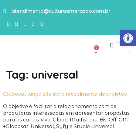
atendimento@culturaemercado.com.br
Abrir
0
Tag:
universal
Globosat lança site para recebimento de projetos
O objetivo é facilitar o relacionamento com as
produtoras interessadas em apresentar propostas
para os canais Viva, Gloob, Multishow, Bis, Off, GNT,
+Globosat, Universal, Syfy e Studio Universal.