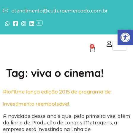
atendimento@culturaemercado.com.br
Abrir
0
Tag:
viva o cinema!
RioFilme lança edição 2015 de programa de
investimento reembolsável
A novidade desse ano é que, pela primeira vez, além
da linha de Produção de Longas-Metragens, a
empresa está investindo na linha de