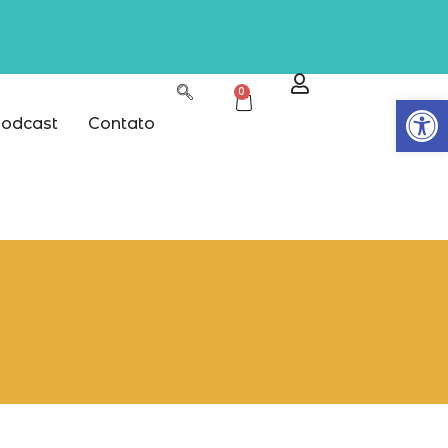
0
Abrir
odcast
Contato