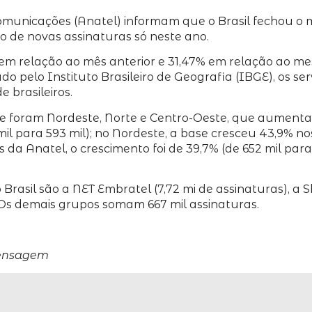
municações (Anatel) informam que o Brasil fechou o m
ão de novas assinaturas só neste ano.
m relação ao mês anterior e 31,47% em relação ao m
o pelo Instituto Brasileiro de Geografia (IBGE), os ser
 brasileiros.
se foram Nordeste, Norte e Centro-Oeste, que aument
il para 593 mil); no Nordeste, a base cresceu 43,9% no
 da Anatel, o crescimento foi de 39,7% (de 652 mil para
sil são a NET Embratel (7,72 mi de assinaturas), a Sky/D
il). Os demais grupos somam 667 mil assinaturas.
Mensagem