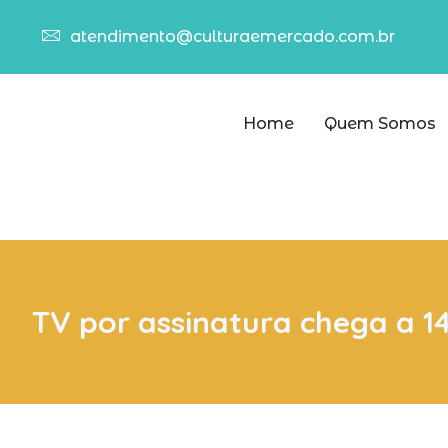
atendimento@culturaemercado.com.br
Home
Quem Somos
TV por assinatura chega a 14