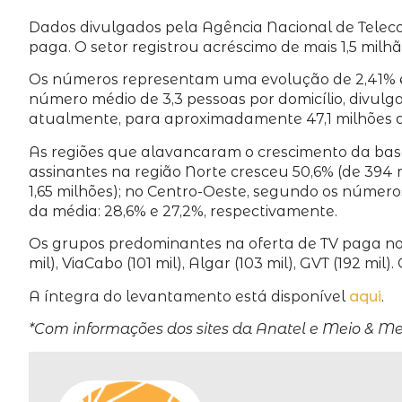
Dados divulgados pela Agência Nacional de Teleco
paga. O setor registrou acréscimo de mais 1,5 milh
Os números representam uma evolução de 2,41% e
número médio de 3,3 pessoas por domicílio, divulgad
atualmente, para aproximadamente 47,1 milhões de
As regiões que alavancaram o crescimento da ba
assinantes na região Norte cresceu 50,6% (de 394 m
1,65 milhões); no Centro-Oeste, segundo os números
da média: 28,6% e 27,2%, respectivamente.
Os grupos predominantes na oferta de TV paga no Bra
mil), ViaCabo (101 mil), Algar (103 mil), GVT (192 m
A íntegra do levantamento está disponível
aqui
.
*Com informações dos sites da Anatel e Meio & 