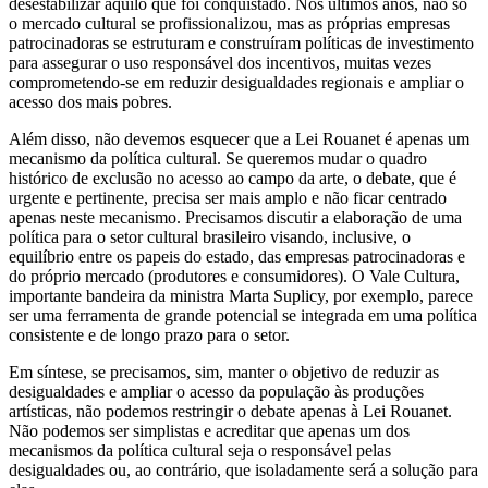
desestabilizar aquilo que foi conquistado. Nos últimos anos, não só
o mercado cultural se profissionalizou, mas as próprias empresas
patrocinadoras se estruturam e construíram políticas de investimento
para assegurar o uso responsável dos incentivos, muitas vezes
comprometendo-se em reduzir desigualdades regionais e ampliar o
acesso dos mais pobres.
Além disso, não devemos esquecer que a Lei Rouanet é apenas um
mecanismo da política cultural. Se queremos mudar o quadro
histórico de exclusão no acesso ao campo da arte, o debate, que é
urgente e pertinente, precisa ser mais amplo e não ficar centrado
apenas neste mecanismo. Precisamos discutir a elaboração de uma
política para o setor cultural brasileiro visando, inclusive, o
equilíbrio entre os papeis do estado, das empresas patrocinadoras e
do próprio mercado (produtores e consumidores). O Vale Cultura,
importante bandeira da ministra Marta Suplicy, por exemplo, parece
ser uma ferramenta de grande potencial se integrada em uma política
consistente e de longo prazo para o setor.
Em síntese, se precisamos, sim, manter o objetivo de reduzir as
desigualdades e ampliar o acesso da população às produções
artísticas, não podemos restringir o debate apenas à Lei Rouanet.
Não podemos ser simplistas e acreditar que apenas um dos
mecanismos da política cultural seja o responsável pelas
desigualdades ou, ao contrário, que isoladamente será a solução para