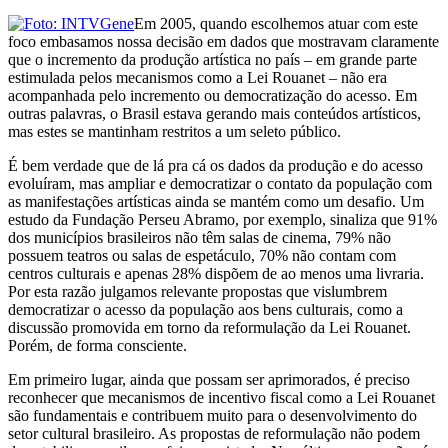
Em 2005, quando escolhemos atuar com este
foco embasamos nossa decisão em dados que mostravam claramente
que o incremento da produção artística no país – em grande parte
estimulada pelos mecanismos como a Lei Rouanet – não era
acompanhada pelo incremento ou democratização do acesso. Em
outras palavras, o Brasil estava gerando mais conteúdos artísticos,
mas estes se mantinham restritos a um seleto público.
É bem verdade que de lá pra cá os dados da produção e do acesso
evoluíram, mas ampliar e democratizar o contato da população com
as manifestações artísticas ainda se mantém como um desafio. Um
estudo da Fundação Perseu Abramo, por exemplo, sinaliza que 91%
dos municípios brasileiros não têm salas de cinema, 79% não
possuem teatros ou salas de espetáculo, 70% não contam com
centros culturais e apenas 28% dispõem de ao menos uma livraria.
Por esta razão julgamos relevante propostas que vislumbrem
democratizar o acesso da população aos bens culturais, como a
discussão promovida em torno da reformulação da Lei Rouanet.
Porém, de forma consciente.
Em primeiro lugar, ainda que possam ser aprimorados, é preciso
reconhecer que mecanismos de incentivo fiscal como a Lei Rouanet
são fundamentais e contribuem muito para o desenvolvimento do
setor cultural brasileiro. As propostas de reformulação não podem