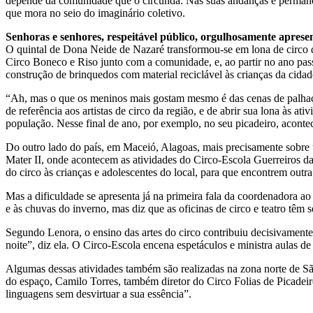
depende da comunidade que o circunda. Nas suas andanças e permanênc
que mora no seio do imaginário coletivo.
Senhoras e senhores, respeitável público, orgulhosamente apre
O quintal de Dona Neide de Nazaré transformou-se em lona de circo 
Circo Boneco e Riso junto com a comunidade, e, ao partir no ano pass
construção de brinquedos com material reciclável às crianças da cidad
“Ah, mas o que os meninos mais gostam mesmo é das cenas de palhaço
de referência aos artistas de circo da região, e de abrir sua lona às 
população. Nesse final de ano, por exemplo, no seu picadeiro, aconte
Do outro lado do país, em Maceió, Alagoas, mais precisamente sobre 
Mater II, onde acontecem as atividades do Circo-Escola Guerreiros da 
do circo às crianças e adolescentes do local, para que encontrem outr
Mas a dificuldade se apresenta já na primeira fala da coordenadora ao
e às chuvas do inverno, mas diz que as oficinas de circo e teatro t
Segundo Lenora, o ensino das artes do circo contribuiu decisivament
noite”, diz ela. O Circo-Escola encena espetáculos e ministra aulas de
Algumas dessas atividades também são realizadas na zona norte de São
do espaço, Camilo Torres, também diretor do Circo Folias de Picadeiro
linguagens sem desvirtuar a sua essência”.