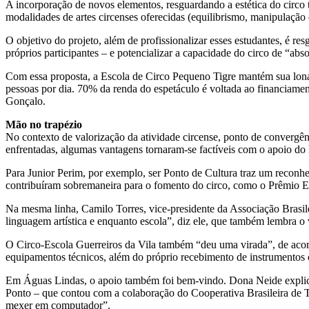
A incorporação de novos elementos, resguardando a estética do circo
modalidades de artes circenses oferecidas (equilibrismo, manipulação d
O objetivo do projeto, além de profissionalizar esses estudantes, é r
próprios participantes – e potencializar a capacidade do circo de “abso
Com essa proposta, a Escola de Circo Pequeno Tigre mantém sua lona 
pessoas por dia. 70% da renda do espetáculo é voltada ao financiament
Gonçalo.
Mão no trapézio
No contexto de valorização da atividade circense, ponto de convergênc
enfrentadas, algumas vantagens tornaram-se factíveis com o apoio do 
Para Junior Perim, por exemplo, ser Ponto de Cultura traz um reconh
contribuíram sobremaneira para o fomento do circo, como o Prêmio E
Na mesma linha, Camilo Torres, vice-presidente da Associação Brasile
linguagem artística e enquanto escola”, diz ele, que também lembra o 
O Circo-Escola Guerreiros da Vila também “deu uma virada”, de acor
equipamentos técnicos, além do próprio recebimento de instrumentos 
Em Águas Lindas, o apoio também foi bem-vindo. Dona Neide explica 
Ponto – que contou com a colaboração do Cooperativa Brasileira de Te
mexer em computador”.