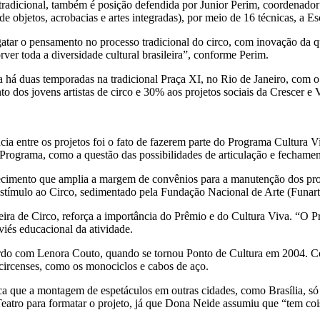
 tradicional, também é posição defendida por Junior Perim, coordenador
e objetos, acrobacias e artes integradas), por meio de 16 técnicas, a E
esgatar o pensamento no processo tradicional do circo, com inovação da 
rver toda a diversidade cultural brasileira”, conforme Perim.
há duas temporadas na tradicional Praça XI, no Rio de Janeiro, com o
o dos jovens artistas de circo e 30% aos projetos sociais da Crescer e
ia entre os projetos foi o fato de fazerem parte do Programa Cultura V
Programa, como a questão das possibilidades de articulação e fechamen
ecimento que amplia a margem de convênios para a manutenção dos proje
stímulo ao Circo, sedimentado pela Fundação Nacional de Arte (Funart
ira de Circo, reforça a importância do Prêmio e do Cultura Viva. “O Pr
viés educacional da atividade.
do com Lenora Couto, quando se tornou Ponto de Cultura em 2004. Com 
circenses, como os monociclos e cabos de aço.
que a montagem de espetáculos em outras cidades, como Brasília, só f
atro para formatar o projeto, já que Dona Neide assumiu que “tem cois