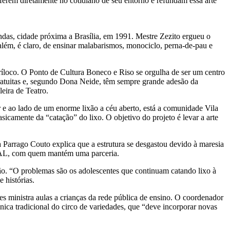
erem diretamente no cotidiano de seu entorno e refundam essa arte
das, cidade próxima a Brasília, em 1991. Mestre Zezito ergueu o
além, é claro, de ensinar malabarismos, monociclo, perna-de-pau e
íloco. O Ponto de Cultura Boneco e Riso se orgulha de ser um centro
o gratuitas e, segundo Dona Neide, têm sempre grande adesão da
eira de Teatro.
e ao lado de um enorme lixão a céu aberto, está a comunidade Vila
sicamente da “catação” do lixo. O objetivo do projeto é levar a arte
a Parrago Couto explica que a estrutura se desgastou devido à maresia
AB/AL, com quem mantém uma parceria.
ão. “O problemas são os adolescentes que continuam catando lixo à
 histórias.
s ministra aulas a crianças da rede pública de ensino. O coordenador
cnica tradicional do circo de variedades, que “deve incorporar novas