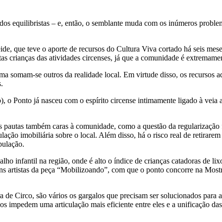
 dos equilibristas – e, então, o semblante muda com os inúmeros probl
, que teve o aporte de recursos do Cultura Viva cortado há seis meses
itas crianças das atividades circenses, já que a comunidade é extremamen
ma somam-se outros da realidade local. Em virtude disso, os recursos a
.
 o Ponto já nasceu com o espírito circense intimamente ligado à vei
s pautas também caras à comunidade, como a questão da regularização f
ão imobiliária sobre o local. Além disso, há o risco real de retirarem
pulação.
 infantil na região, onde é alto o índice de crianças catadoras de lixo
ns artistas da peça “Mobilizoando”, com que o ponto concorre na Mostr
a de Circo, são vários os gargalos que precisam ser solucionados para a
cos impedem uma articulação mais eficiente entre eles e a unificação das