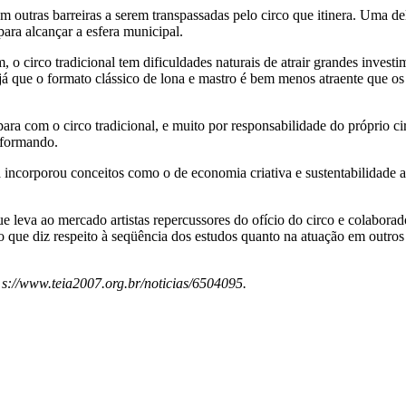
 outras barreiras a serem transpassadas pelo circo que itinera. Uma de
para alcançar a esfera municipal.
m, o circo tradicional tem dificuldades naturais de atrair grandes inve
 já que o formato clássico de lona e mastro é bem menos atraente que 
ara com o circo tradicional, e muito por responsabilidade do próprio ci
sformando.
 incorporou conceitos como o de economia criativa e sustentabilidade a
que leva ao mercado artistas repercussores do ofício do circo e colabo
 no que diz respeito à seqüência dos estudos quanto na atuação em outros 
s://www.teia2007.org.br/noticias/6504095.