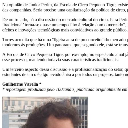
Na opinião de Junior Perim, da Escola de Circo Pequeno Tigre, existem
das companhias. Seria preciso uma capilarização da política de circo, 
De outro lado, há a discussão do mercado cultural do circo. Para Peri
‘tradicional’ torna-se quase um empecilho à relação com o mercado”,
efeitos e inovações tecnológicas mais convidativos ao grande público.
Torres acredita que há uma “ligeira aura de preconceito” do mercado p
modernos às produções. Um panorama que, segundo ele, está se tran
A Escola de Circo Pequeno Tigre, por exemplo, no espetáculo atual já
esse processo, mantendo todavia suas características tradicionais.
Um terceiro aspecto dessa discussão é a profissionalização do setor, 
estudantes de circo é algo levado à risca por todos os projetos, tanto
Guilherme Varella *
* reportagem produzida pelo 100canais, publicada originalmente em 