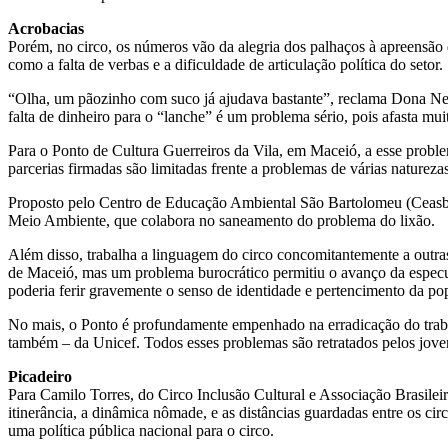
Acrobacias
Porém, no circo, os números vão da alegria dos palhaços à apreensão
como a falta de verbas e a dificuldade de articulação política do setor.
“Olha, um pãozinho com suco já ajudava bastante”, reclama Dona Neide
falta de dinheiro para o “lanche” é um problema sério, pois afasta mu
Para o Ponto de Cultura Guerreiros da Vila, em Maceió, a esse proble
parcerias firmadas são limitadas frente a problemas de várias naturezas
Proposto pelo Centro de Educação Ambiental São Bartolomeu (Ceasb),
Meio Ambiente, que colabora no saneamento do problema do lixão.
Além disso, trabalha a linguagem do circo concomitantemente a outra
de Maceió, mas um problema burocrático permitiu o avanço da especulaç
poderia ferir gravemente o senso de identidade e pertencimento da po
No mais, o Ponto é profundamente empenhado na erradicação do trabalho
também – da Unicef. Todos esses problemas são retratados pelos jove
Picadeiro
Para Camilo Torres, do Circo Inclusão Cultural e Associação Brasileir
itinerância, a dinâmica nômade, e as distâncias guardadas entre os cir
uma política pública nacional para o circo.