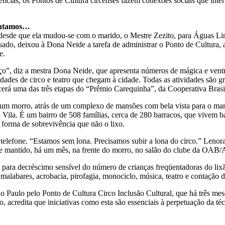
ias, os Pontos de Cultura circenses fazem conexões sociais que interf
sentamos…
desde que ela mudou-se com o marido, o Mestre Zezito, para Águas Lin
ado, deixou à Dona Neide a tarefa de administrar o Ponto de Cultura, 
e.
”, diz a mestra Dona Neide, que apresenta números de mágica e ventr
atividades de circo e teatro que chegam à cidade. Todas as atividades sã
cerá uma das três etapas do “Prêmio Carequinha”, da Cooperativa Brasil
um morro, atrás de um complexo de mansões com bela vista para o mar 
Vila. É um bairro de 508 famílias, cerca de 280 barracos, que vivem ba
a forma de sobrevivência que não o lixo.
 telefone. “Estamos sem lona. Precisamos subir a lona do circo.” Lenor
êm se mantido, há um mês, na frente do morro, no salão do clube da O
e para decréscimo sensível do número de crianças freqüentadoras do lix
 malabares, acrobacia, pirofagia, monociclo, música, teatro e contação de
 Paulo pelo Ponto de Cultura Circo Inclusão Cultural, que há três mese
, acredita que iniciativas como esta são essenciais à perpetuação da té