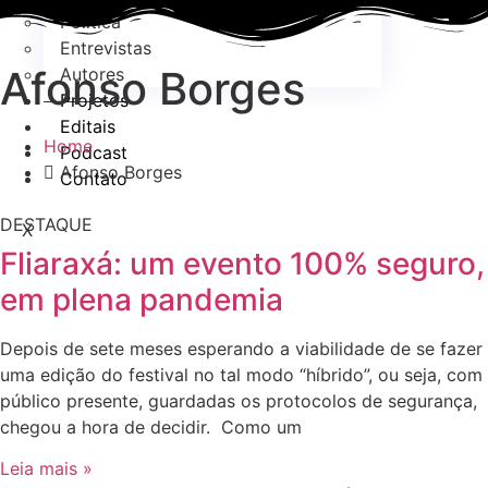
Política
Entrevistas
Afonso Borges
Autores
Projetos
Editais
Home
Podcast
Afonso Borges
Contato
DESTAQUE
X
Fliaraxá: um evento 100% seguro,
em plena pandemia
Depois de sete meses esperando a viabilidade de se fazer
uma edição do festival no tal modo “híbrido”, ou seja, com
público presente, guardadas os protocolos de segurança,
chegou a hora de decidir. Como um
Leia mais »