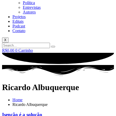
Política
Entrevistas
Autores
Projetos
Editais
Podcast
Contato
X
R$
0,00
0
Carrinho
Ricardo Albuquerque
Home
Ricardo Albuquerque
Isenção é a solução