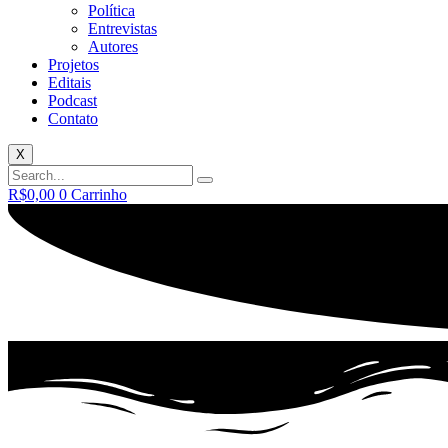
Política
Entrevistas
Autores
Projetos
Editais
Podcast
Contato
X
R$
0,00
0
Carrinho