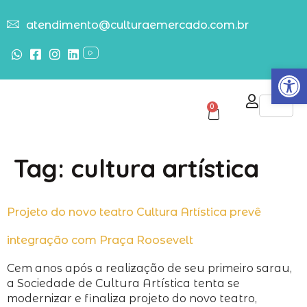
atendimento@culturaemercado.com.br
Abrir
0
Tag:
cultura artística
Projeto do novo teatro Cultura Artística prevê
integração com Praça Roosevelt
Cem anos após a realização de seu primeiro sarau,
a Sociedade de Cultura Artística tenta se
modernizar e finaliza projeto do novo teatro,