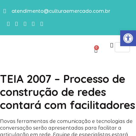
atendimento@culturaemercado.com.br
Abrir
0
TEIA 2007 – Processo de
construção de redes
contará com facilitadores
Novas ferramentas de comunicação e tecnologias de
conversação serão apresentadas para facilitar a
articulação em rede. Equipe de especialistas estará