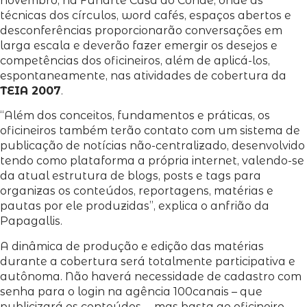
novembro, na Funarte Casa do Conde, onde as
técnicas dos círculos, word cafés, espaços abertos e
desconferências proporcionarão conversações em
larga escala e deverão fazer emergir os desejos e
competências dos oficineiros, além de aplicá-los,
espontaneamente, nas atividades de cobertura da
TEIA 2007
.
“Além dos conceitos, fundamentos e práticas, os
oficineiros também terão contato com um sistema de
publicação de notícias não-centralizado, desenvolvido
tendo como plataforma a própria internet, valendo-se
da atual estrutura de blogs, posts e tags para
organizas os conteúdos, reportagens, matérias e
pautas por ele produzidas”, explica o anfrião da
Papagallis.
A dinâmica de produção e edição das matérias
durante a cobertura será totalmente participativa e
autônoma. Não haverá necessidade de cadastro com
senha para o login na agência 100canais – que
publicizará os conteúdos –, mas basta ao oficineiro