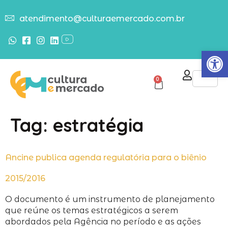
atendimento@culturaemercado.com.br
Abrir
0
Tag:
estratégia
Ancine publica agenda regulatória para o biênio
2015/2016
O documento é um instrumento de planejamento
que reúne os temas estratégicos a serem
abordados pela Agência no período e as ações